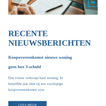
RECENTE
NIEUWSBERICHTEN
Koopovereenkomst nieuwe woning
geen box 3-schuld
Een vrouw verkoopt haar woning. In
hetzelfde jaar sluit zij een voorlopige
koopovereenkomst voor
LEES MEER
LEES MEER
LEES MEER